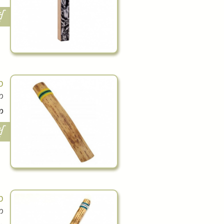
מ
מקל
מ
מ
מקל 