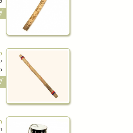
מ
מ
מקל 
מ
ת
תו