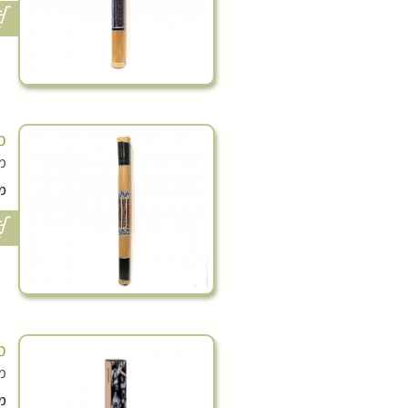
מק
מק
מ
מק
מקל גש
מ