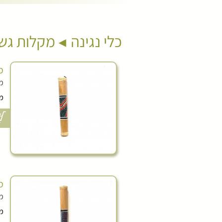
כלי נגינה
מקלות גש
מק
מק
מ
מק
מק
מ