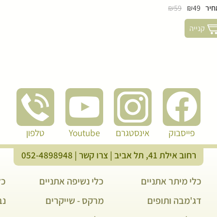
חיר
₪49
₪59
קנייה
פייסבוק
אינסטגרם
Youtube
טלפון
רחוב אילת 41, תל אביב |
צרו קשר
|
052-4898948
כלי מיתר אתניים
כלי נשיפה אתניים
כל
דג'מבה ותופים
מרקס - שייקרים
נבל 