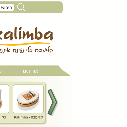
מקלות גשם ורעמים
אודותינו
כ
קלימבה - Kalimba
כלי 