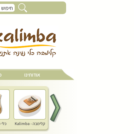
תיק עגול צבעוני 40 ס"מ
אודותינו
כ
קלימבה - Kalimba
כלי 