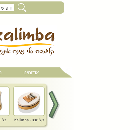
בנסורי 35 ס"מ
אודותינו
כ
קלימבה - Kalimba
כלי 