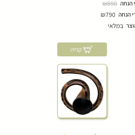
₪890
 הנחה
₪790
י הנחה
במלאי
וצר
קנייה