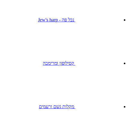
נבל פה - Jew's harp
קסילופון ומרימבה
מקלות גשם ורעמים