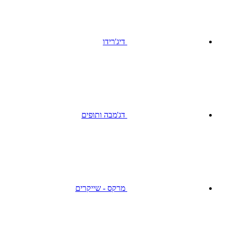
דיג'רידו
דג'מבה ותופים
מרקס - שייקרים