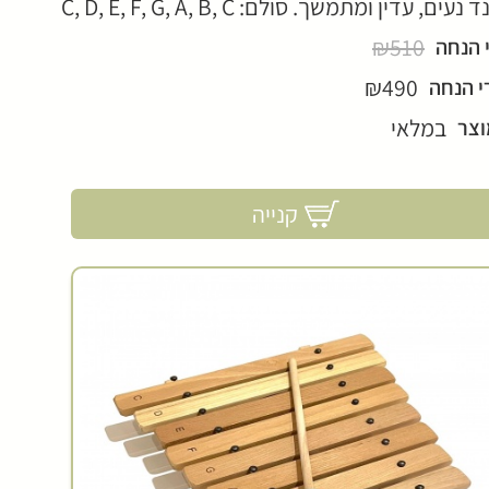
ם, עדין ומתמשך. סולם: C, D, E, F, G, A, B, C
₪510
 הנחה
₪490
י הנחה
במלאי
וצר
קנייה