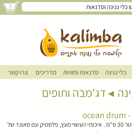
0
תוף ים - ocean drum
כלי נגינה
סדנאות וחוויות
מדריכים
צרו קשר
ינה
דג'מבה ותופים
ocea
תוף ים קוטר 30 ס"מ . איכותי העשוי מעץ, פלסטיק עם סאונד של