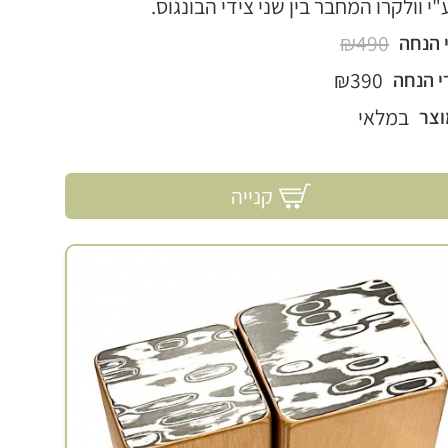
י וולקרו המחבר בין שני צידי הבונגוס.
₪490
 הנחה
₪390
י הנחה
במלאי
וצר
קנייה