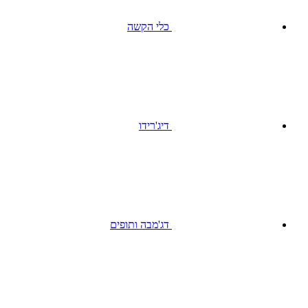
כלי הקשה
דיג'רידו
דג'מבה ותופים