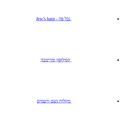
נבל פה - Jew's harp
קסילופון ומרימבה
מקלות גשם ורעמים