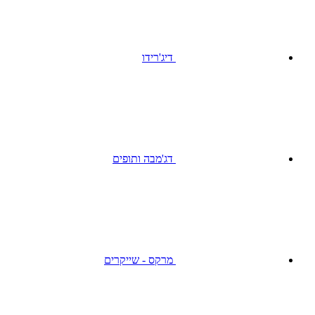
דיג'רידו
דג'מבה ותופים
מרקס - שייקרים