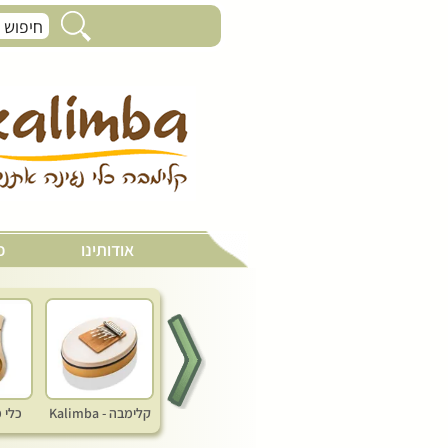
קמנצה פרסי - kamancheh
אודותינו
כ
קלימבה - Kalimba
כלי 