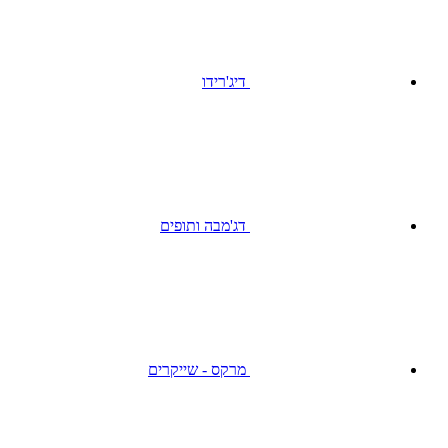
דיג'רידו
דג'מבה ותופים
מרקס - שייקרים