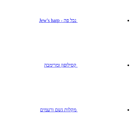
נבל פה - Jew's harp
קסילופון ומרימבה
מקלות גשם ורעמים