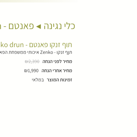
כלי נגינה
פאנטם - Pantam
תוף זנקו פאנטם - Zenko drun
תןף זנקו - Zenko איכותי ממשפחת הפאנטם - 9 תווים כולל קייס מרופד, זוג מקושים וכרית. צבע שמפנייה. התוף מגיע עם לינק ל45 סרטוני הדרכה במתנה
מחיר לפני הנחה
₪2,390
מחיר אחרי הנחה
₪1,990
זמינות המוצר
במלאי