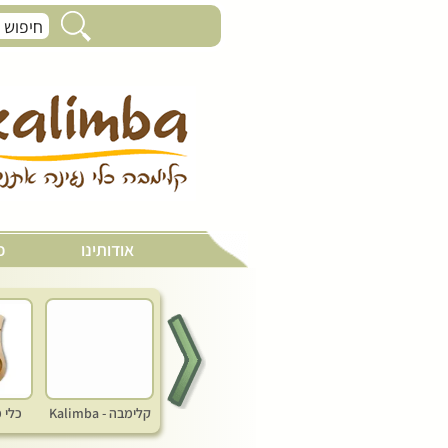
תוף זנקו פאנטם - Zenko drun
אודותינו
כ
קלימבה - Kalimba
כלי 