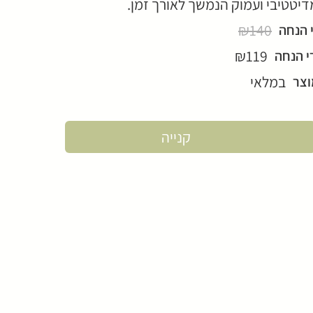
דיטטיבי ועמוק הנמשך לאורך זמן.
₪140
 הנחה
₪119
י הנחה
במלאי
וצר
קנייה