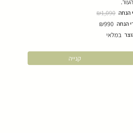
עור.
₪1,090
 הנחה
₪990
י הנחה
במלאי
וצר
קנייה