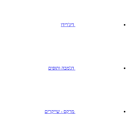
דיג'רידו
דג'מבה ותופים
מרקס - שייקרים