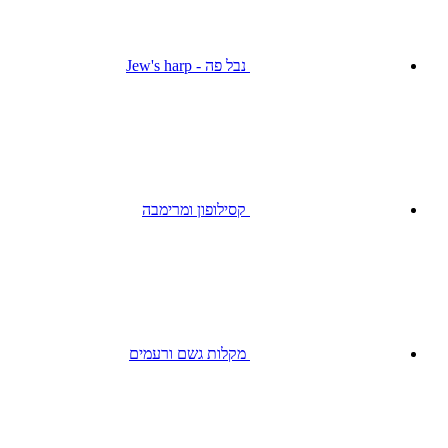
נבל פה - Jew's harp
קסילופון ומרימבה
מקלות גשם ורעמים