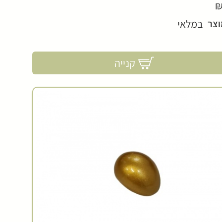
₪
במלאי
וצר
קנייה