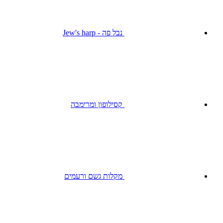
נבל פה - Jew's harp
קסילופון ומרימבה
מקלות גשם ורעמים