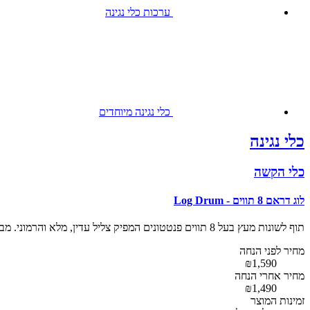
ערכות כלי נגינה
כלי נגינה מיוחדים
כלי נגינה
כלי הקשה
לוג דראם 8 תווים - Log Drum
תוף לשונות מעץ בעל 8 תווים פנטטונים המפיק צליל עדין, מלא והרמוני. מבוסס על סולם D Minor-Pentatonic תווים: D F G A C' D' F' G
מחיר לפני הנחה
₪1,590
מחיר אחרי הנחה
₪1,490
זמינות המוצר