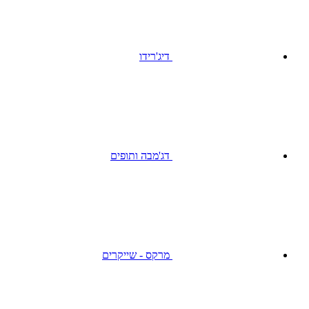
דיג'רידו
דג'מבה ותופים
מרקס - שייקרים