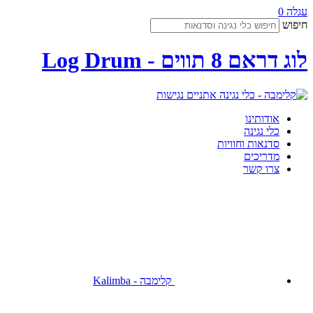
עגלה
0
חיפוש
לוג דראם 8 תווים - Log Drum
נגישות
אודותינו
כלי נגינה
סדנאות וחוויות
מדריכים
צרו קשר
קלימבה - Kalimba