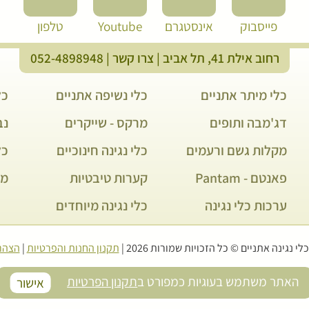
פייסבוק
אינסטגרם
Youtube
טלפון
רחוב אילת 41, תל אביב |
צרו קשר
|
052-4898948
כלי מיתר אתניים
כלי נשיפה אתניים
כל
דג'מבה ותופים
מרקס - שייקרים
נבל 
מקלות גשם ורעמים
כלי נגינה חינוכיים
כל
פאנטם - Pantam
קערות טיבטיות
מת
ערכות כלי נגינה
כלי נגינה מיוחדים
י נגינה אתניים © כל הזכויות שמורות 2026
תקנון החנות והפרטיות
|
הצהר
האתר משתמש בעוגיות כמפורט ב
תקנון הפרטיות
אישור