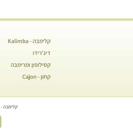
קלימבה - Kalimba
דיג'רידו
קסילופון ומרימבה
קחון - Cajon
קלימבה - כל