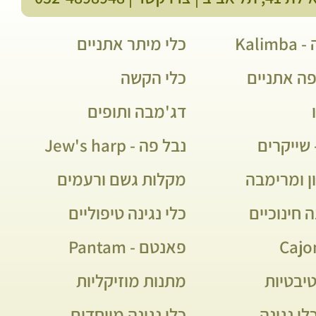
Kali
כלי מיתר אתניים
פה אתניים
כלי הקשה
דג'מבה ותופים
שייקרים
נבל פה - Jew's harp
ן ומרימבה
מקלות גשם ורעמים
ה חינוכיים
כלי נגינה טיפוליים
פאנטם - Pantam
יבטיות
מתנות מוזיקליות
לי נגינה
כלי נגינה מיוחדים