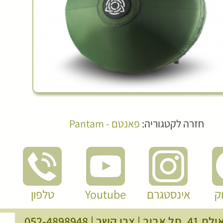
חזרה לקטגוריה:
פאנטם - Pantam
ק
אינסטגרם
Youtube
טלפון
, תל אביב |
צרו קשר
|
052-4898948